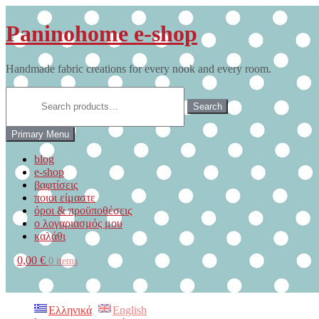
Skip
to
Paninohome e-shop
content
Handmade fabric creations for every nook and every room.
Search
for:
Search
Primary Menu
blog
e-shop
βαφτίσεις
ποιοι είμαστε
όροι & προϋποθέσεις
ο λογαριασμός μου
καλάθι
0,00 €
0 items
Ελληνικά
English