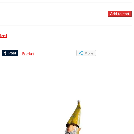
Add to cart
ized
More
Pocket