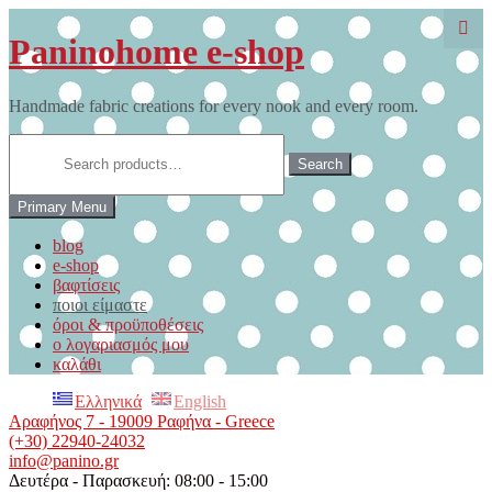
Skip
to
Paninohome e-shop
content
Handmade fabric creations for every nook and every room.
Search
for:
Search
Primary Menu
blog
e-shop
βαφτίσεις
ποιοι είμαστε
όροι & προϋποθέσεις
ο λογαριασμός μου
καλάθι
Ελληνικά
English
Αραφήνος 7 - 19009 Ραφήνα - Greece
(+30) 22940-24032
info@panino.gr
Δευτέρα - Παρασκευή: 08:00 - 15:00