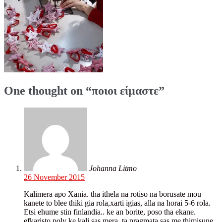
One thought on “
ποιοι είμαστε
”
Johanna Litmo
26 November 2015
Kalimera apo Xania. tha ithela na rotiso na borusate mou
kanete to blee thiki gia rola,xarti igias, alla na horai 5-6 rola.
Etsi ehume stin finlandia.. ke an borite, poso tha ekane.
efkaristo poly ke kali sas mera. ta pragmata sas me thimisune