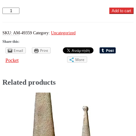
ΣΕΤ
Add to cart
ΜΕ
6
ΚΟΥΠΕΣ,
ΜΕ
SKU:
AM-49359
Category:
Uncategorized
ΣΧΕΔΙΟ
Share this:
TEA
PARTY
Email
Print
-
BEACH
More
Pocket
quantity
Related products