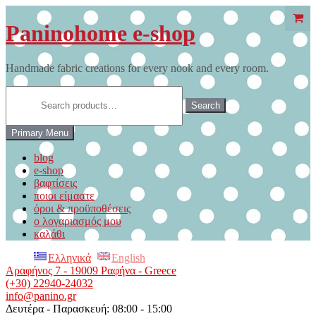
Skip
to
Paninohome e-shop
content
Handmade fabric creations for every nook and every room.
Search
for:
Search
Primary Menu
blog
e-shop
βαφτίσεις
ποιοι είμαστε
όροι & προϋποθέσεις
ο λογαριασμός μου
καλάθι
Ελληνικά
English
Αραφήνος 7 - 19009 Ραφήνα - Greece
(+30) 22940-24032
info@panino.gr
Δευτέρα - Παρασκευή: 08:00 - 15:00