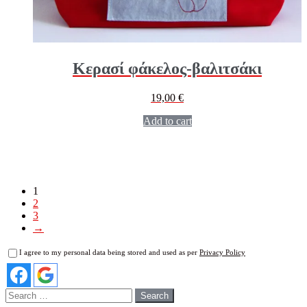
Κερασί φάκελος-βαλιτσάκι
19,00
€
Add to cart
1
2
3
→
I agree to my personal data being stored and used as per
Privacy Policy
Search
for: