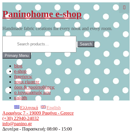
Skip
to
Paninohome e-shop
content
Handmade fabric creations for every nook and every room.
Search
for:
Search
Primary Menu
blog
e-shop
βαφτίσεις
ποιοι είμαστε
όροι & προϋποθέσεις
ο λογαριασμός μου
καλάθι
Ελληνικά
English
Αραφήνος 7 - 19009 Ραφήνα - Greece
(+30) 22940-24032
info@panino.gr
Δευτέρα - Παρασκευή: 08:00 - 15:00