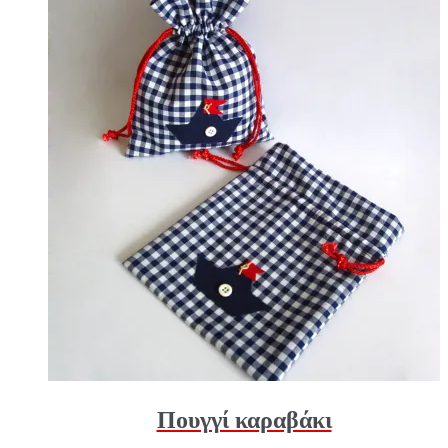
Πουγγί καραβάκι