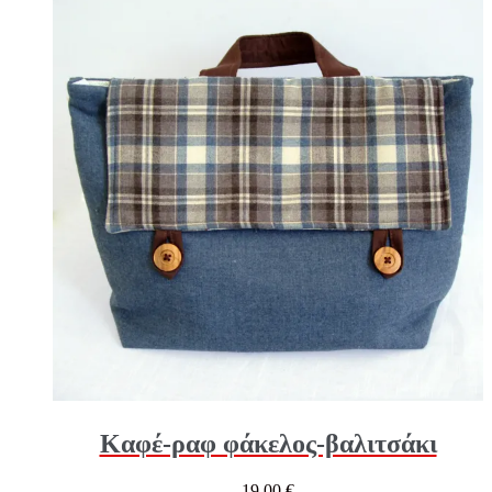
Καφέ-ραφ φάκελος-βαλιτσάκι
19,00
€