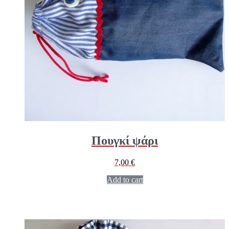
Πουγκί ψάρι
7,00
€
Add to cart