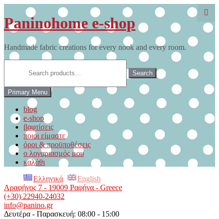
Skip
to
Paninohome e-shop
content
Handmade fabric creations for every nook and every room.
Search
for:
Search
Primary Menu
blog
e-shop
βαφτίσεις
ποιοι είμαστε
όροι & προϋποθέσεις
ο λογαριασμός μου
καλάθι
Ελληνικά
English
Αραφήνος 7 - 19009 Ραφήνα - Greece
(+30) 22940-24032
info@panino.gr
Δευτέρα - Παρασκευή: 08:00 - 15:00