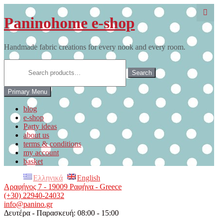
Skip
to
Paninohome e-shop
content
Handmade fabric creations for every nook and every room.
Search
for:
Search
Primary Menu
blog
e-shop
Party ideas
about us
terms & conditions
my account
basket
Ελληνικά
English
Αραφήνος 7 - 19009 Ραφήνα - Greece
(+30) 22940-24032
info@panino.gr
Δευτέρα - Παρασκευή: 08:00 - 15:00