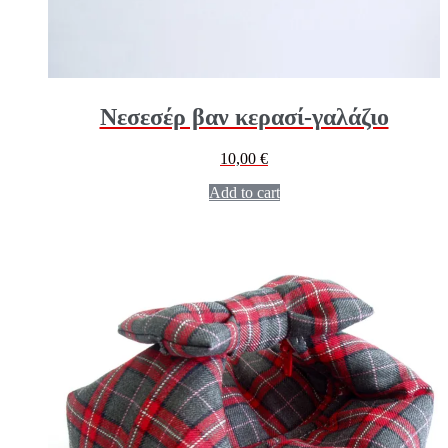
Νεσεσέρ βαν κερασί-γαλάζιο
10,00
€
Add to cart