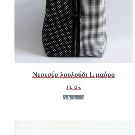
Νεσεσέρ λουλούδι L μαύρο
13,50
€
Add to cart