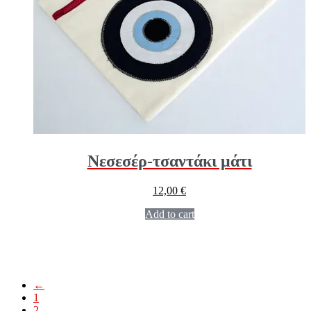
Νεσεσέρ-τσαντάκι μάτι
12,00
€
Add to cart
←
1
2