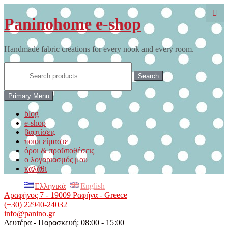
Skip
to
Paninohome e-shop
content
Handmade fabric creations for every nook and every room.
Search
for:
Search
Primary Menu
blog
e-shop
βαφτίσεις
ποιοι είμαστε
όροι & προϋποθέσεις
ο λογαριασμός μου
καλάθι
Ελληνικά
English
Αραφήνος 7 - 19009 Ραφήνα - Greece
(+30) 22940-24032
info@panino.gr
Δευτέρα - Παρασκευή: 08:00 - 15:00