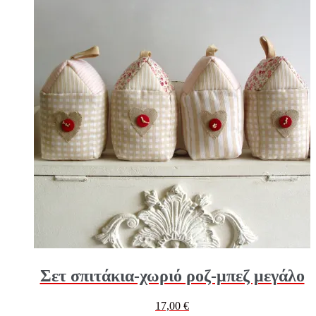
Σετ σπιτάκια-χωριό ροζ-μπεζ μεγάλο
17,00
€