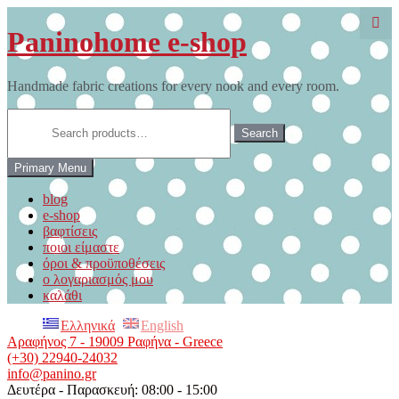
Skip
to
Paninohome e-shop
content
Handmade fabric creations for every nook and every room.
Search
for:
Search
Primary Menu
blog
e-shop
βαφτίσεις
ποιοι είμαστε
όροι & προϋποθέσεις
ο λογαριασμός μου
καλάθι
Ελληνικά
English
Αραφήνος 7 - 19009 Ραφήνα - Greece
(+30) 22940-24032
info@panino.gr
Δευτέρα - Παρασκευή: 08:00 - 15:00