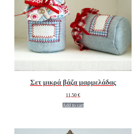
Σετ μικρά βάζα μαρμελάδας
11,50
€
Add to cart