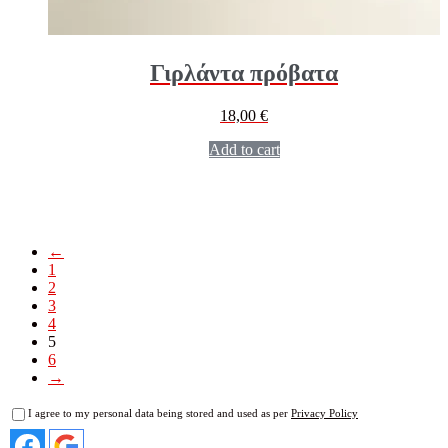
Γιρλάντα πρόβατα
18,00
€
Add to cart
←
1
2
3
4
5
6
→
I agree to my personal data being stored and used as per
Privacy Policy