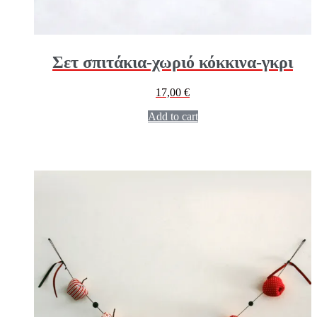
Σετ σπιτάκια-χωριό κόκκινα-γκρι
17,00
€
Add to cart