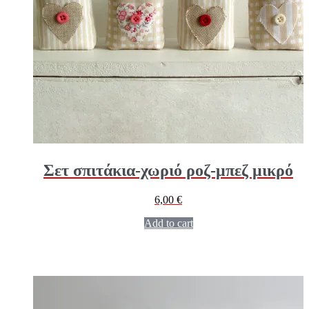
Σετ σπιτάκια-χωριό ροζ-μπεζ μικρό
6,00
€
Add to cart