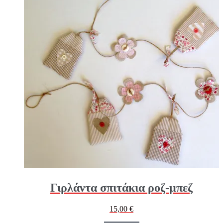
Γιρλάντα σπιτάκια ροζ-μπεζ
15,00
€