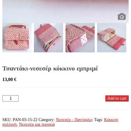
Τσαντάκι-νεσεσέρ κόκκινο εμπριμέ
13,00
€
Τσαντάκι-
Add to cart
νεσεσέρ
κόκκινο
εμπριμέ
quantity
SKU:
PAN-03-15-22
Category:
Νεσεσέρ - Παντόφλες
Tags:
Κόκκινη
συλλογή
,
Νεσεσέρ και πουγκιά