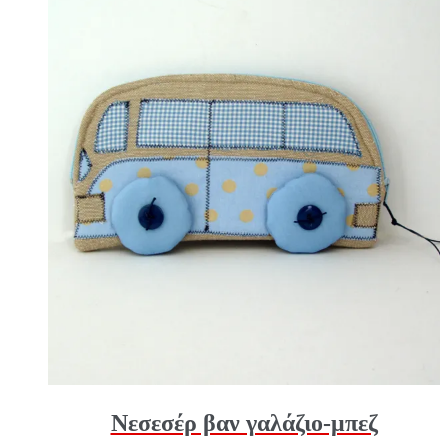
Νεσεσέρ βαν γαλάζιο-μπεζ