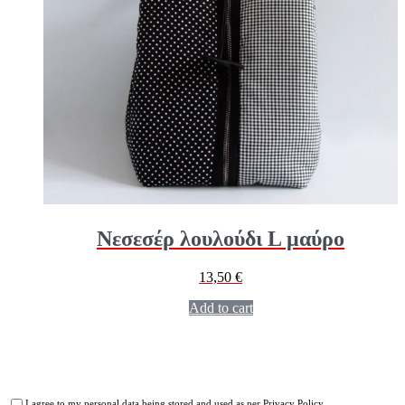
Νεσεσέρ λουλούδι L μαύρο
13,50
€
Add to cart
I agree to my personal data being stored and used as per
Privacy Policy