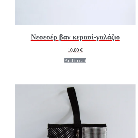
Νεσεσέρ βαν κερασί-γαλάζιο
10,00
€
Add to cart