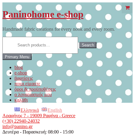
Skip
to
Paninohome e-shop
content
Handmade fabric creations for every nook and every room.
Search
for:
Search
Primary Menu
blog
e-shop
βαφτίσεις
ποιοι είμαστε
όροι & προϋποθέσεις
ο λογαριασμός μου
καλάθι
Ελληνικά
English
Αραφήνος 7 - 19009 Ραφήνα - Greece
(+30) 22940-24032
info@panino.gr
Δευτέρα - Παρασκευή: 08:00 - 15:00