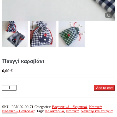
Πουγγί καραβάκι
6,00
€
Πουγγί
Add to cart
καραβάκι
quantity
SKU:
PAN-02-00-71
Categories:
Βαφτιστικά - Θεματικά
,
Ναυτικά
,
Νεσεσέρ - Παντόφλες
Tags:
Καλοκαιρινά
,
Ναυτικά
,
Νεσεσέρ και πουγκιά