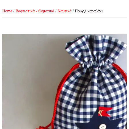
Home
/
Βαφτιστικά - Θεματικά
/
Ναυτικά
/ Πουγγί καραβάκι