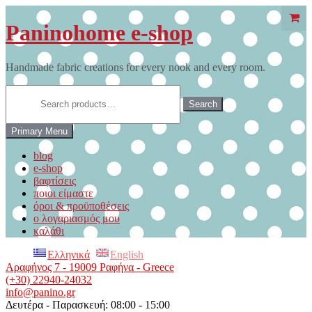
Skip
to
Paninohome e-shop
content
Handmade fabric creations for every nook and every room.
Search
for:
Search
Primary Menu
blog
e-shop
βαφτίσεις
ποιοι είμαστε
όροι & προϋποθέσεις
ο λογαριασμός μου
καλάθι
Ελληνικά
English
Αραφήνος 7 - 19009 Ραφήνα - Greece
(+30) 22940-24032
info@panino.gr
Δευτέρα - Παρασκευή: 08:00 - 15:00