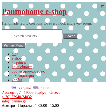
Skip
to
Paninohome e-shop
content
Handmade fabric creations for every nook and every room.
Search
for:
Search
Primary Menu
blog
e-shop
βαφτίσεις
ποιοι είμαστε
όροι & προϋποθέσεις
ο λογαριασμός μου
καλάθι
Ελληνικά
English
Αραφήνος 7 - 19009 Ραφήνα - Greece
(+30) 22940-24032
info@panino.gr
Δευτέρα - Παρασκευή: 08:00 - 15:00