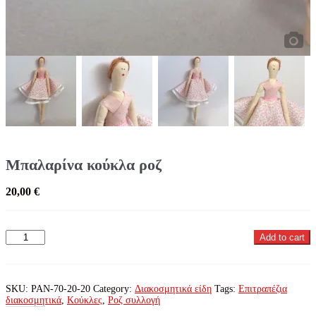
Μπαλαρίνα κούκλα ροζ
20,00
€
Μπαλαρίνα
Add to cart
κούκλα
ροζ
quantity
SKU:
PAN-70-20-20
Category:
Διακοσμητικά είδη
Tags:
Επιτραπέζια
διακοσμητικά
,
Κούκλες
,
Ροζ συλλογή