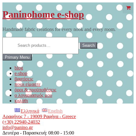
Skip
to
Paninohome e-shop
content
Handmade fabric creations for every nook and every room.
Search
for:
Search
Primary Menu
blog
e-shop
βαφτίσεις
ποιοι είμαστε
όροι & προϋποθέσεις
ο λογαριασμός μου
καλάθι
Ελληνικά
English
Αραφήνος 7 - 19009 Ραφήνα - Greece
(+30) 22940-24032
info@panino.gr
Δευτέρα - Παρασκευή: 08:00 - 15:00