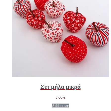
Σετ μήλα μικρά
8,00
€
Add to cart