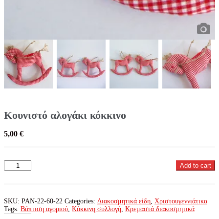
Κουνιστό αλογάκι κόκκινο
5,00
€
Κουνιστό
Add to cart
αλογάκι
κόκκινο
quantity
SKU:
PAN-22-60-22
Categories:
Διακοσμητικά είδη
,
Χριστουγεννιάτικα
Tags:
Βάπτιση αγοριού
,
Κόκκινη συλλογή
,
Κρεμαστά διακοσμητικά