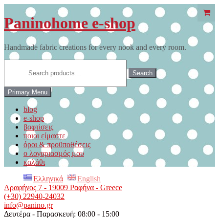
Skip
to
Paninohome e-shop
content
Handmade fabric creations for every nook and every room.
Search
for:
Search
Primary Menu
blog
e-shop
βαφτίσεις
ποιοι είμαστε
όροι & προϋποθέσεις
ο λογαριασμός μου
καλάθι
Ελληνικά
English
Αραφήνος 7 - 19009 Ραφήνα - Greece
(+30) 22940-24032
info@panino.gr
Δευτέρα - Παρασκευή: 08:00 - 15:00