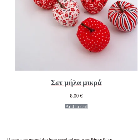
Σετ μήλα μικρά
8,00
€
Add to cart
I agree to my personal data being stored and used as per
Privacy Policy