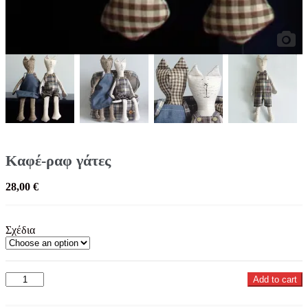
Καφέ-ραφ γάτες
28,00
€
Σχέδια
Καφέ-
Add to cart
ραφ
γάτες