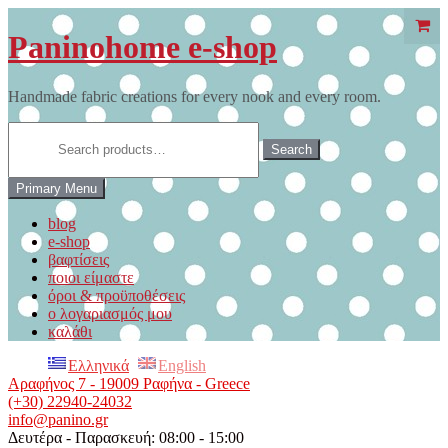
Skip
to
Paninohome e-shop
content
Handmade fabric creations for every nook and every room.
Search
for:
Search
Primary Menu
blog
e-shop
βαφτίσεις
ποιοι είμαστε
όροι & προϋποθέσεις
ο λογαριασμός μου
καλάθι
Ελληνικά
English
Αραφήνος 7 - 19009 Ραφήνα - Greece
(+30) 22940-24032
info@panino.gr
Δευτέρα - Παρασκευή: 08:00 - 15:00