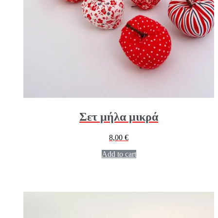
Σετ μήλα μικρά
8,00
€
Add to cart