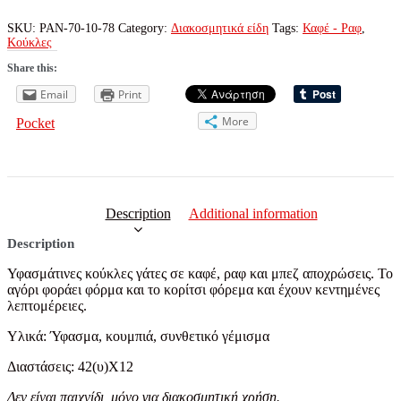
quantity
SKU:
PAN-70-10-78
Category:
Διακοσμητικά είδη
Tags:
Καφέ - Ραφ
,
Κούκλες
Share this:
Email
Print
More
Pocket
Description
Additional information
Description
Υφασμάτινες κούκλες γάτες σε καφέ, ραφ και μπεζ αποχρώσεις. Το
αγόρι φοράει φόρμα και το κορίτσι φόρεμα και έχουν κεντημένες
λεπτομέρειες.
Υλικά:
Ύφασμα, κουμπιά, συνθετικό γέμισμα
Διαστάσεις: 42(υ)Χ12
Δεν είναι παιχνίδι, μόνο για διακοσμητική χρήση.