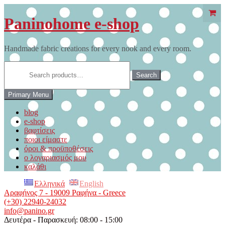
Skip
to
Paninohome e-shop
content
Handmade fabric creations for every nook and every room.
Search
for:
Search
Primary Menu
blog
e-shop
βαφτίσεις
ποιοι είμαστε
όροι & προϋποθέσεις
ο λογαριασμός μου
καλάθι
Ελληνικά
English
Αραφήνος 7 - 19009 Ραφήνα - Greece
(+30) 22940-24032
info@panino.gr
Δευτέρα - Παρασκευή: 08:00 - 15:00