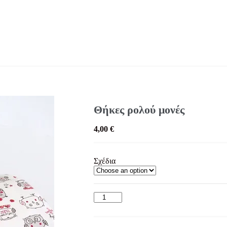
Θήκες ρολού μονές
4,00
€
Σχέδια
Θήκες
ρολού
μονές
quantity