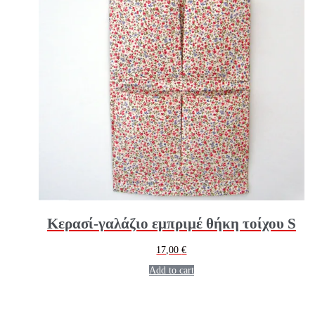
Κερασί-γαλάζιο εμπριμέ θήκη τοίχου S
17,00
€
Add to cart